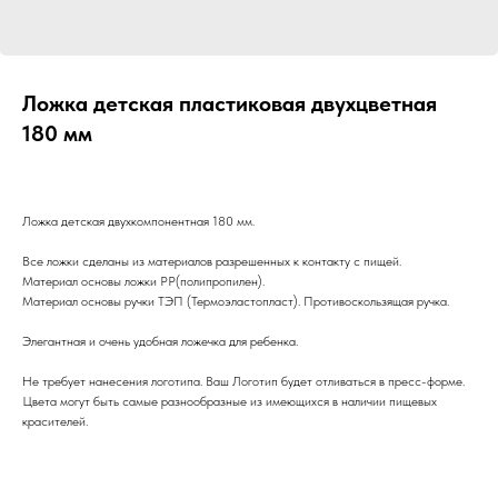
Ложка детская пластиковая двухцветная
180 мм
Ложка детская двухкомпонентная 180 мм.
Все ложки сделаны из материалов разрешенных к контакту с пищей.
Материал основы ложки PP(полипропилен).
Материал основы ручки ТЭП (Термоэластопласт). Противоскользящая ручка.
Элегантная и очень удобная ложечка для ребенка.
Не требует нанесения логотипа. Ваш Логотип будет отливаться в пресс-форме.
Цвета могут быть самые разнообразные из имеющихся в наличии пищевых
красителей.