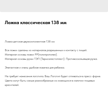
Ложка классическая 138 мм
Ложка детская двухкомпонентная 138 мм
Все ложки сделаны из материалов разрешенных к контакту с пищей.
Материал основы ложки PP(полипропилен).
Материал основы ручки ТЭП (Термоэластопласт). Противоскользящая ручка.
Элегантная и очень удобная ложечка для ребенка.
Не требует нанесения логотипа. Ваш Логотип будет отливаться в пресс-форме.
Цвета могут быть самые разнообразные из имеющихся в наличии пищевых
красителей.