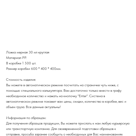
Ложка мерная 30 мл круглая
Ложка мерная 30 мл круглая
Материал PP.
В коробке 1 500 шт.
Размер коробки 600 * 400 * 400мм.
Стоимость изделия:
Вы можете в автоматическом режиме посчитать на страничке чуть ниже, с
помощью специального калькулятора. Вам достаточно только внести в графу
необходимое количество и нажать на кнопочку "Enter". Система в
автоматическом режиме покажет вам цены, скидки, количество в коробке, вес и
объем груза. Все данные актуальны!
Информация по образцам:
Для получения образцов продукции, Вы можете прислать к нам любую курьерскую
или транспортную компанию. Для своевременной подготовки образцов к
отправке, просьба заранее сообщить о необходимых для Вас наименованиях