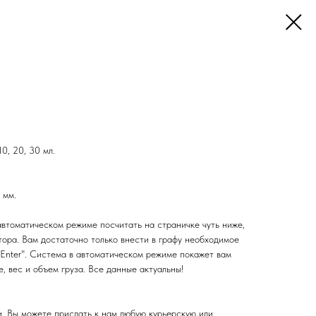
делениями, 10, 20, 30 мл
0, 20, 30 мл.
 мм.
автоматическом режиме посчитать на страничке чуть ниже,
тора. Вам достаточно только внести в графу необходимое
"Enter". Система в автоматическом режиме покажет вам
е, вес и объем груза. Все данные актуальны!
и, Вы можете прислать к нам любую курьерскую или