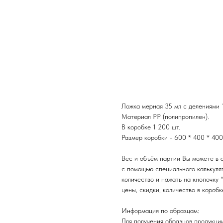
Ложка мерная 35 мл с 
Ложка мерная 35 мл с делениями 1
Материал PP (полипропилен).
В коробке 1 200 шт.
Размер коробки - 600 * 400 * 400
Вес и объём партии Вы можете в 
с помощью специального калькуля
количество и нажать на кнопочку 
цены, скидки, количество в коробк
Информация по образцам:
Для получения образцов продукци