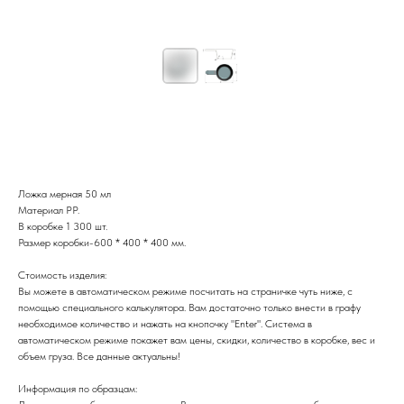
Ложка мерная 50 мл
Ложка мерная 50 мл
Материал PP.
В коробке 1 300 шт.
Размер коробки-600 * 400 * 400 мм.
Стоимость изделия:
Вы можете в автоматическом режиме посчитать на страничке чуть ниже, с
помощью специального калькулятора. Вам достаточно только внести в графу
необходимое количество и нажать на кнопочку "Enter". Система в
автоматическом режиме покажет вам цены, скидки, количество в коробке, вес и
объем груза. Все данные актуальны!
Информация по образцам: