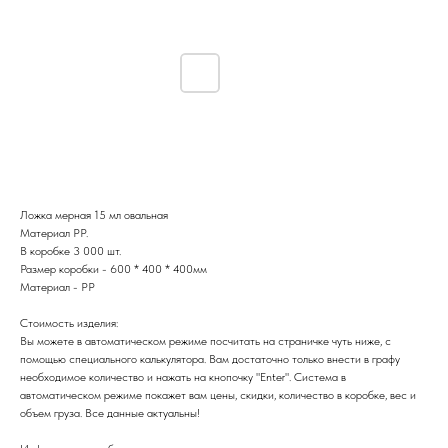
Ложка мерная 15 мл овальная
Ложка мерная 15 мл овальная
Материал РР.
В коробке 3 000 шт.
Размер коробки - 600 * 400 * 400мм
Материал - PP
Стоимость изделия:
Вы можете в автоматическом режиме посчитать на страничке чуть ниже, с
помощью специального калькулятора. Вам достаточно только внести в графу
необходимое количество и нажать на кнопочку "Enter". Система в
автоматическом режиме покажет вам цены, скидки, количество в коробке, вес и
объем груза. Все данные актуальны!