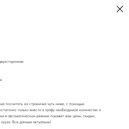
евтическая двухсторонняя
двухсторонняя
мм
ме посчитать на страничке чуть ниже, с помощью
остаточно только внести в графу необходимое количество и
ема в автоматическом режиме покажет вам цены, скидки,
 груза. Все данные актуальны!