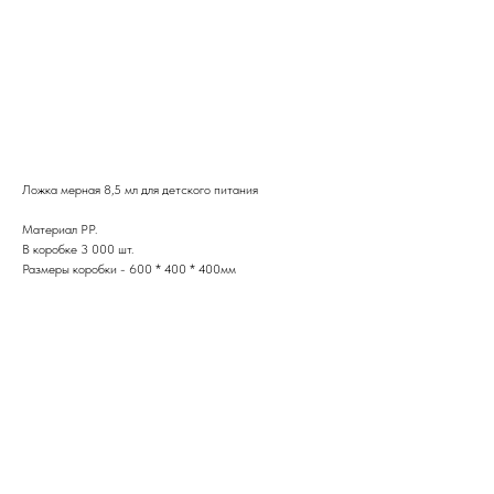
Ложка мерная для детского питания
Ложка мерная 8,5 мл для детского питания
Материал PP.
В коробке 3 000 шт.
Размеры коробки - 600 * 400 * 400мм