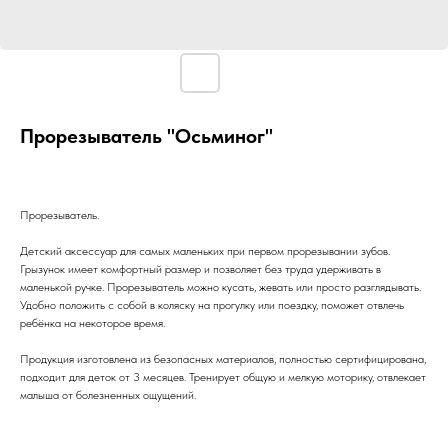
Прорезыватель "Осьминог"
Прорезыватель.
Детский аксессуар для самых маленьких при первом прорезывании зубов.
Грызунок имеет комфортный размер и позволяет без труда удерживать в
маленькой ручке. Прорезыватель можно кусать, жевать или просто разглядывать.
Удобно положить с собой в коляску на прогулку или поездку, поможет отвлечь
ребёнка на некоторое время.
Продукция изготовлена из безопасных материалов, полностью сертифицирована,
подходит для деток от 3 месяцев. Тренирует общую и мелкую моторику, отвлекает
малыша от болезненных ощущений.