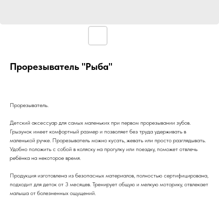
Прорезыватель "Рыба"
Прорезыватель.
Детский аксессуар для самых маленьких при первом прорезывании зубов.
Грызунок имеет комфортный размер и позволяет без труда удерживать в
маленькой ручке. Прорезыватель можно кусать, жевать или просто разглядывать.
Удобно положить с собой в коляску на прогулку или поездку, поможет отвлечь
ребёнка на некоторое время.
Продукция изготовлена из безопасных материалов, полностью сертифицирована,
подходит для деток от 3 месяцев. Тренирует общую и мелкую моторику, отвлекает
малыша от болезненных ощущений.