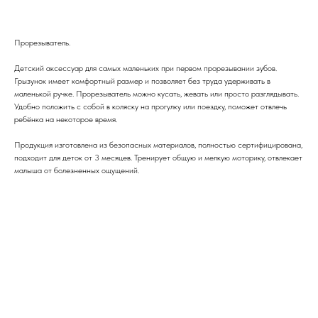
Прорезыватель.
Детский аксессуар для самых маленьких при первом прорезывании зубов.
Грызунок имеет комфортный размер и позволяет без труда удерживать в
маленькой ручке. Прорезыватель можно кусать, жевать или просто разглядывать.
Удобно положить с собой в коляску на прогулку или поездку, поможет отвлечь
ребёнка на некоторое время.
Продукция изготовлена из безопасных материалов, полностью сертифицирована,
подходит для деток от 3 месяцев. Тренирует общую и мелкую моторику, отвлекает
малыша от болезненных ощущений.